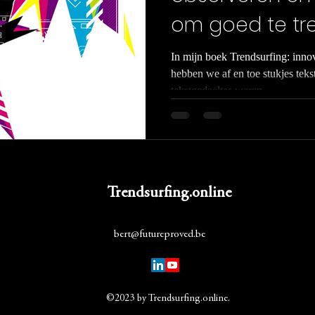
om goed te tr
In mijn boek Trendsurfing: inno
hebben we af en toe stukjes tek
tekstgedeeltes waren...
Trendsurfing.online
bert@futureproved.be
©2023 by Trendsurfing.online.