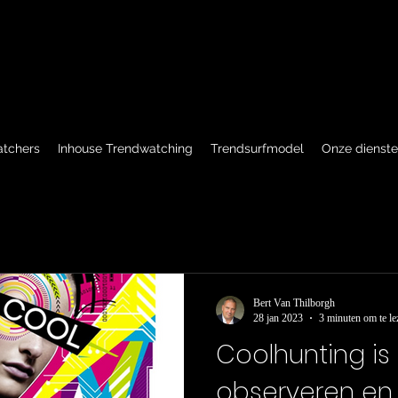
atchers
Inhouse Trendwatching
Trendsurfmodel
Onze dienst
Bert Van Thilborgh
28 jan 2023
3 minuten om te le
Coolhunting i
observeren en 